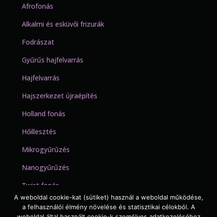
Afrofonás
Alkalmi és esküvői frizurák
Fodrászat
Gyűrűs hajfelvarrás
Hajfelvarrás
Hajszerkezet újraépítés
Holland fonás
Hőillesztés
Mikrogyűrűzés
Nanogyűrűzés
Twist fonás
A weboldal cookie-kat (sütiket) használ a weboldal működése,
a felhasználói élmény növelése és statisztikai célokból. A
weboldal által használt cookie-k személyes adatkezeléséhez