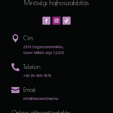
Minőségi hajhosszabbítás

Cím
2310 Szigetszentmiklós,
Szent Miklós útja 12/2/D

Telefon
+36 30-459-7870

Email
info@fantastichair.hu
Online időpontfoglalás: