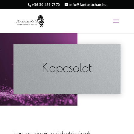
+36 30 459 7870
info@fantastichair.hu
Kapcsolat
Fantastichair elérhetőségek