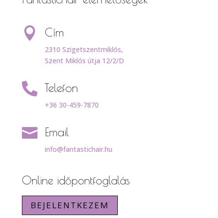

Cím
2310 Szigetszentmiklós,
Szent Miklós útja 12/2/D

Telefon
+36 30-459-7870

Email
info@fantastichair.hu
Online időpontfoglalás
BEJELENTKEZEM