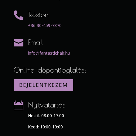

Telefon
+36 30-459-7870

Email
info@fantastichair.hu
Online időpontfoglalás:
BEJELENTKEZEM

Nyitvatartás
Hétfő: 08:00-17:00
Kedd: 10:00-19:00