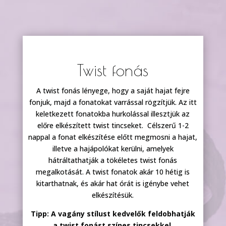
Twist fonás
A twist fonás lényege, hogy a saját hajat fejre
fonjuk, majd a fonatokat varrással rögzítjük. Az itt
keletkezett fonatokba hurkolással illesztjük az
előre elkészített twist tincseket. Célszerű 1-2
nappal a fonat elkészítése előtt megmosni a hajat,
illetve a hajápolókat kerülni, amelyek
hátráltathatják a tökéletes twist fonás
megalkotását. A twist fonatok akár 10 hétig is
kitarthatnak, és akár hat órát is igénybe vehet
elkészítésük.
Tipp: A vagány stílust kedvelők feldobhatják
a twist fonást színes tincsekkel.