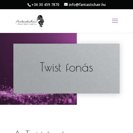
+36 30 459 7870
info@fantastichair.hu
Twist fonás