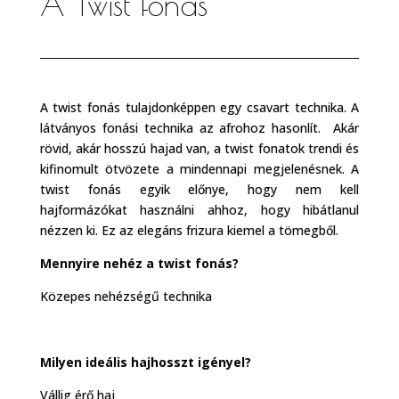
A Twist fonás
A twist fonás tulajdonképpen egy csavart technika. A
látványos fonási technika az afrohoz hasonlít. Akár
rövid, akár hosszú hajad van, a twist fonatok trendi és
kifinomult ötvözete a mindennapi megjelenésnek. A
twist fonás egyik előnye, hogy nem kell
hajformázókat használni ahhoz, hogy hibátlanul
nézzen ki. Ez az elegáns frizura kiemel a tömegből.
Mennyire nehéz a twist fonás?
Közepes nehézségű technika
Milyen ideális hajhosszt igényel?
Vállig érő haj