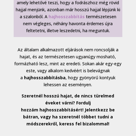
amely lehetővé teszi, hogy a fodrászhoz még rövid
hajjal menjünk, azonban már hosszú hajjal lépjünk ki
a szalonból. A
hajhosszabbítás
természetesen
nem végleges, néhány havonta érdemes újra
feltetetni, illetve leszedetni, ha meguntuk.
Az általam alkalmazott eljárások nem roncsolják a
hajat, és az természetesen ugyanúgy mosható,
formázható lesz, mint az eredeti. Sokan akár egy-egy
este, vagy alkalom kedvéért is belevágnak
a
hajhosszabbításba
, hogy gyönyörű kontyuk
lehessen az eseményen.
Szeretnél hosszú hajat, de nincs türelmed
éveket várni? Fordulj
hozzám hajhosszabbításért! Jelentkezz be
bátran, vagy ha szeretnél többet tudni a
módszerekről, keress fel bizalommal!