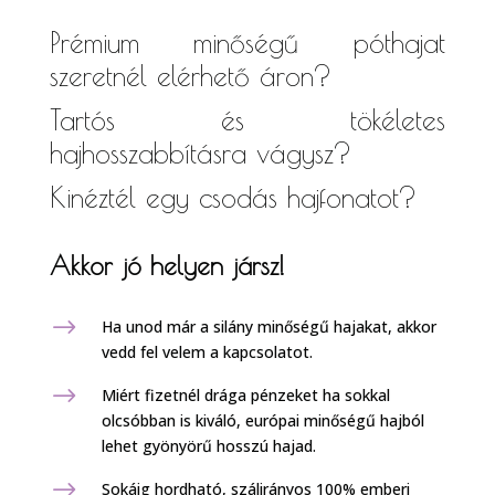
Prémium minőségű póthajat
szeretnél elérhető áron?
Tartós és tökéletes
hajhosszabbításra vágysz?
Kinéztél egy csodás hajfonatot?
Akkor jó helyen jársz!
$
Ha unod már a silány minőségű hajakat, akkor
vedd fel velem a kapcsolatot.
$
Miért fizetnél drága pénzeket ha sokkal
olcsóbban is kiváló, európai minőségű hajból
lehet gyönyörű hosszú hajad.
$
Sokáig hordható, szálirányos 100% emberi