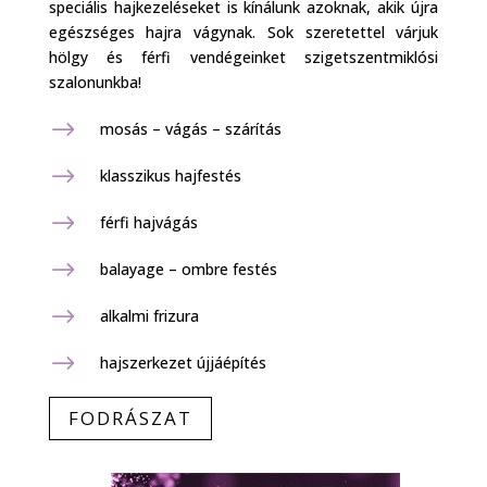
speciális hajkezeléseket is kínálunk azoknak, akik újra
egészséges hajra vágynak. Sok szeretettel várjuk
hölgy és férfi vendégeinket szigetszentmiklósi
szalonunkba!
$
mosás – vágás – szárítás
$
klasszikus hajfestés
$
férfi hajvágás
$
balayage – ombre festés
$
alkalmi frizura
$
hajszerkezet újjáépítés
FODRÁSZAT