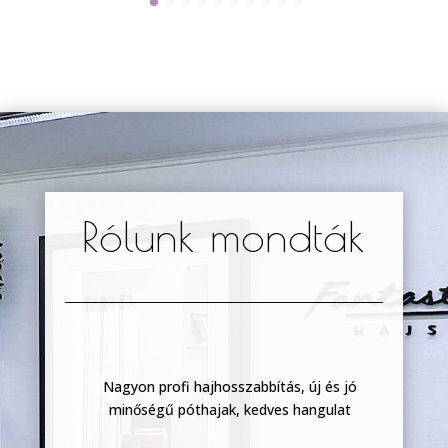
Rólunk mondták
zült
Nagyon profi hajhosszabbítás, új és jó
K
on
minőségű póthajak, kedves hangulat
Mi
 a
nem