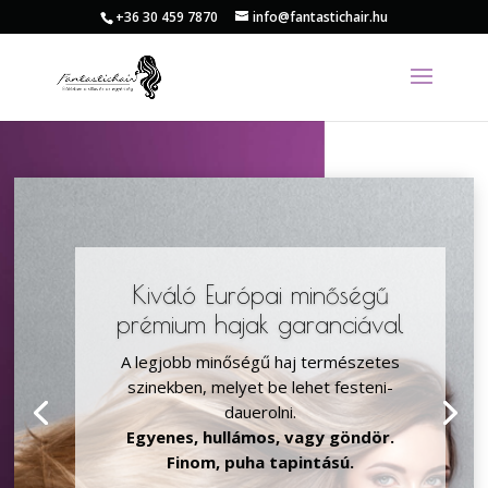
+36 30 459 7870
info@fantastichair.hu
Head Spa
Kiváló Európai minőségű
A Head Spa kezelés tökéletes választás
prémium hajak garanciával
mindenkinek, aki szeretné javítani
fejbőre egészségét, megszabadulni a
A legjobb minőségű haj természetes
hajproblémáktól, vagy egyszerűen egy
szinekben, melyet be lehet festeni-
pihentető, luxus spa élményre vágyik.
dauerolni.
Stresszoldás, hajhullás kezelése, korpa
Egyenes, hullámos, vagy göndör.
és zsíros fejbőr problémák enyhítése
Finom, puha tapintású.
egyedülálló oxigénterápiás