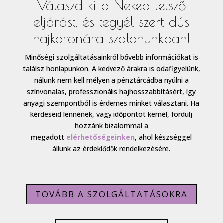
Válaszd ki a Neked tetsző
eljárást, és tegyél szert dús
hajkoronára szalonunkban!
Minőségi szolgáltatásainkról bővebb információkat is
találsz honlapunkon. A kedvező árakra is odafigyelünk,
nálunk nem kell mélyen a pénztárcádba nyúlni a
színvonalas, professzionális hajhosszabbításért, így
anyagi szempontból is érdemes minket választani. Ha
kérdéseid lennének, vagy időpontot kérnél, fordulj
hozzánk bizalommal a
megadott
elérhetőségeinken
, ahol készséggel
állunk az érdeklődők rendelkezésére.
TOVÁBB A SZOLGÁLTATÁSOKRA