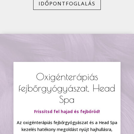
IDŐPONTFOGLALÁS
Oxigénterápiás
fejbőrgyógyászat, Head
Spa
Frissítsd fel hajad és fejbőröd!
Az oxigénterápiás fejbőrgyógyászat és a Head Spa
kezelés hatékony megoldást nyújt hajhullásra,