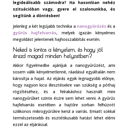
legideálisabb számodra? Ha hasonlóan nehéz
szituációban vagy, gyere el szalonunkba, és
segítünk a döntésben!
Jelenleg a két legújabb technika a
nanogyűrűzés
és a
gyűrűs hajfelvarrás
, melyek igazán kényelmes
megoldást jelentenek hajhosszabbítás esetén.
Neked is fontos a kényelem, és hogy jól
érezd magad minden helyzetben?
Akkor figyelmedbe ajánljuk a nanogyűrűzést, ami
sosem válik kényelmetlenné, ráadásul egyáltalán nem
károsítja a hajat. Az eljárás egyik legnagyobb előnye,
hogy nagyon kicsi illesztésekre van szükség a póthaj
rögzítéséhez, és a felrakáshoz használt mini
nanogyűrűket szinte észre sem lehet venni. A gyűrűs
hajfelvarrás esetében a hajtőre sorban felhúzott
szilikonos mikrogyűrűkre kerül a varrás. Emiatt sokkal
természetesebb és esztétikusabb hatást lehet elérni
ezzel az eljárással.