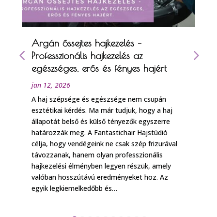
Argán őssejtes hajkezelés –
Professzionális hajkezelés az
egészséges, erős és fényes hajért
jan 12, 2026
A haj szépsége és egészsége nem csupán
esztétikai kérdés. Ma már tudjuk, hogy a haj
állapotát belső és külső tényezők egyszerre
határozzák meg. A Fantastichair Hajstúdió
célja, hogy vendégeink ne csak szép frizurával
távozzanak, hanem olyan professzionális
hajkezelési élményben legyen részük, amely
valóban hosszútávú eredményeket hoz. Az
egyik legkiemelkedőbb és…