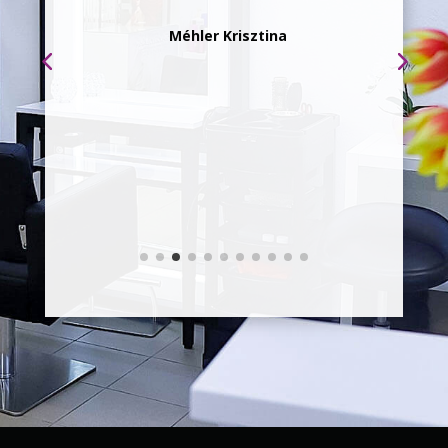
ter
Méhler Krisztina