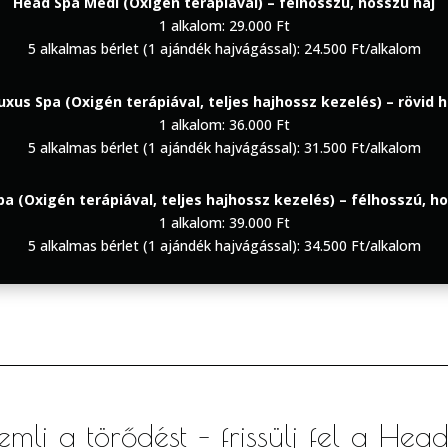
Head Spa
Medi
(Oxigén terápiával) –
félhosszú
, hosszú haj
1 alkalom: 29.000 Ft
5 alkalmas bérlet (1 ajándék hajvágással): 24.500 Ft/alkalom
uxus Spa (Oxigén terápiával, teljes hajhossz kezelés) – rövid h
1 alkalom: 36.000 Ft
5 alkalmas bérlet (1 ajándék hajvágással): 31.500 Ft/alkalom
a (Oxigén terápiával, teljes hajhossz kezelés) –
félhosszú
, h
1 alkalom: 39.000 Ft
5 alkalmas bérlet (1 ajándék hajvágással): 34.500 Ft/alkalom
mli a törődést – frissülj fel a Hea