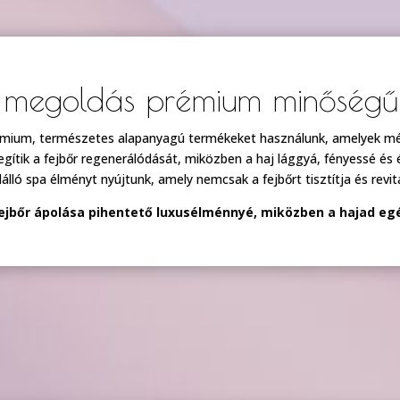
s megoldás prémium minőségű 
mium, természetes alapanyagú termékeket használunk, amelyek mélye
ítik a fejbőr regenerálódását, miközben a haj lággyá, fényessé és él
ló spa élményt nyújtunk, amely nemcsak a fejbőrt tisztítja és revital
jbőr ápolása pihentető luxusélménnyé, miközben a hajad egé