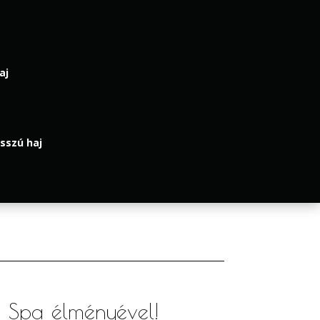
aj
osszú haj
d Spa élményével!