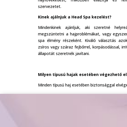
szervezetet.
Kinek ajálnjuk a Head Spa kezelést?
Mindenkinek ajánljuk, aki szeretné helyreá
megszüntetni a hajproblémákat, vagy egyszer
spa élmény részeként. Kiváló választás azok
zsíros vagy száraz fejbőrrel, korpásodással, irr
állapotát szeretnék javítani.
Milyen típusú hajak esetében végezhető el
Minden típusú haj esetében biztonsággal elvég