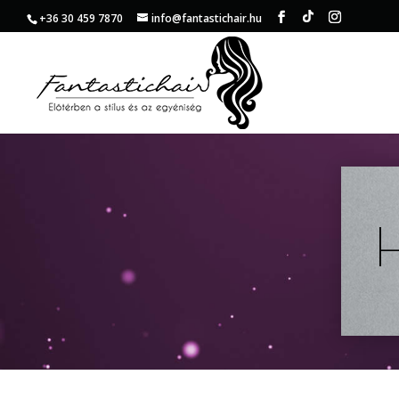
+36 30 459 7870
info@fantastichair.hu