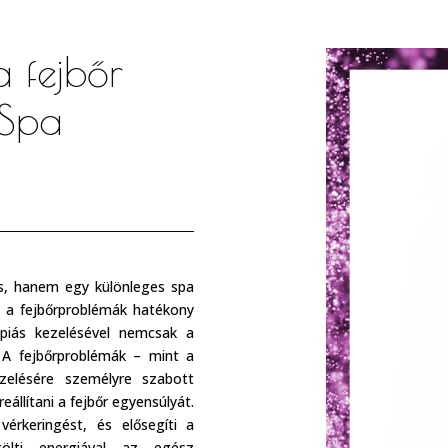
a fejbőr
 Spa
s, hanem egy különleges spa
s a fejbőrproblémák hatékony
piás kezelésével nemcsak a
. A fejbőrproblémák – mint a
zelésére személyre szabott
állítani a fejbőr egyensúlyát.
vérkeringést, és elősegíti a
tölti energiával az egész