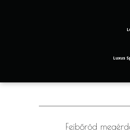
L
Luxus Sp
Fejbőröd megérde