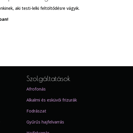
inek, aki testi-lelki feltöltődésre vágyik.
ban!
Szolgáltatások
Afrofonás
Alkalmi és esküvői frizurák
Fodrászat
0
Gyűrűs hajfelvarrás
Hajfelvarrás