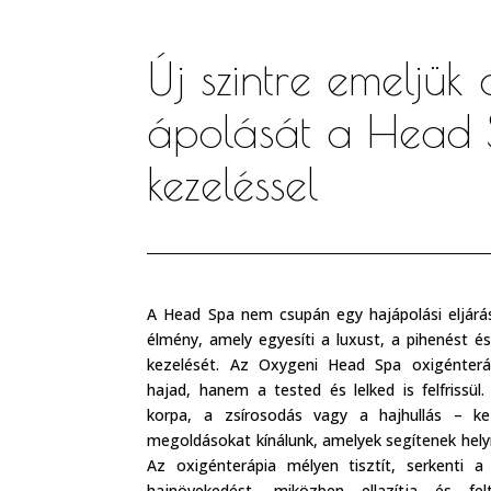
Új szintre emeljük 
ápolását a Head
kezeléssel
A Head Spa nem csupán egy hajápolási eljárá
élmény, amely egyesíti a luxust, a pihenést é
kezelését. Az Oxygeni Head Spa oxigénterá
hajad, hanem a tested és lelked is felfrissül
korpa, a zsírosodás vagy a hajhullás – ke
megoldásokat kínálunk, amelyek segítenek helyre
Az oxigénterápia mélyen tisztít, serkenti a 
hajnövekedést, miközben ellazítja és fel