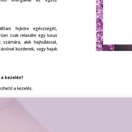
llítani fejbőre egészségét,
űen csak relaxálni egy luxus
 számára, akik hajhullással,
itációval küzdenek, vagy hajuk
 a kezelés?
ezhető a kezelés.