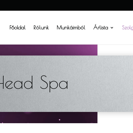
Főoldal
Rólunk
Munkáimból
Árlista
Szol
Head Spa