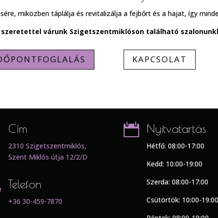
, miközben táplálja és revitalizálja a fejbőrt és a hajat, így mindenk
 szeretettel várunk Szigetszentmiklóson található szalonunk
DŐPONTFOGLALÁS
KAPCSOLAT

Cím

Nyitvatartás
2310 Szigetszentmiklós,
Hétfő: 08:00-17:00
Szent Miklós útja 12/2/D
Kedd: 10:00-19:00

Telefon
Szerda: 08:00-17:00
Csütörtök: 10:00-19:0
+36 30-459-7870
Péntek: 08:00-19:00