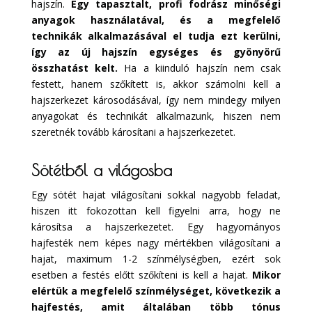
hajszín.
Egy tapasztalt, profi fodrász minőségi
anyagok használatával, és a megfelelő
technikák alkalmazásával el tudja ezt kerülni,
így az új hajszín egységes és gyönyörű
összhatást kelt.
Ha a kiinduló hajszín nem csak
festett, hanem szőkített is, akkor számolni kell a
hajszerkezet károsodásával, így nem mindegy milyen
anyagokat és technikát alkalmazunk, hiszen nem
szeretnék tovább károsítani a hajszerkezetet.
Sötétből a világosba
Egy sötét hajat világosítani sokkal nagyobb feladat,
hiszen itt fokozottan kell figyelni arra, hogy ne
károsítsa a hajszerkezetet. Egy hagyományos
hajfesték nem képes nagy mértékben világosítani a
hajat, maximum 1-2 színmélységben, ezért sok
esetben a festés előtt szőkíteni is kell a hajat.
Mikor
elértük a megfelelő színmélységet, következik a
hajfestés, amit általában több tónus