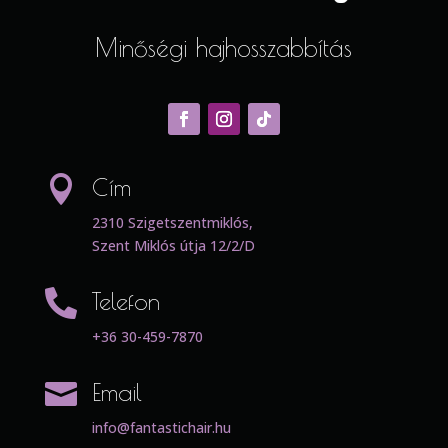
Minőségi hajhosszabbítás

Cím
2310 Szigetszentmiklós,
Szent Miklós útja 12/2/D

Telefon
+36 30-459-7870

Email
info@fantastichair.hu