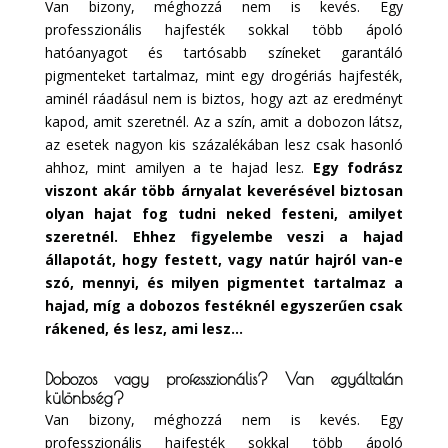
Van bizony, méghozzá nem is kevés. Egy
professzionális hajfesték sokkal több ápoló
hatóanyagot és tartósabb színeket garantáló
pigmenteket tartalmaz, mint egy drogériás hajfesték,
aminél ráadásul nem is biztos, hogy azt az eredményt
kapod, amit szeretnél. Az a szín, amit a dobozon látsz,
az esetek nagyon kis százalékában lesz csak hasonló
ahhoz, mint amilyen a te hajad lesz.
Egy fodrász
viszont akár több árnyalat keverésével biztosan
olyan hajat fog tudni neked festeni, amilyet
szeretnél. Ehhez figyelembe veszi a hajad
állapotát, hogy festett, vagy natúr hajról van-e
szó, mennyi, és milyen pigmentet tartalmaz a
hajad, míg a dobozos festéknél egyszerűen csak
rákened, és lesz, ami lesz…
Dobozos vagy professzionális? Van egyáltalán
különbség?
Van bizony, méghozzá nem is kevés. Egy
professzionális hajfesték sokkal több ápoló