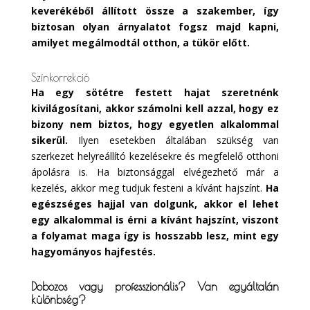
keverékéből állított össze a szakember, így
biztosan olyan árnyalatot fogsz majd kapni,
amilyet megálmodtál otthon, a tükör előtt.
Színkorrekció
Ha egy sötétre festett hajat szeretnénk
kivilágosítani, akkor számolni kell azzal, hogy ez
bizony nem biztos, hogy egyetlen alkalommal
sikerül.
Ilyen esetekben általában szükség van
szerkezet helyreállító kezelésekre és megfelelő otthoni
ápolásra is. Ha biztonsággal elvégezhető már a
kezelés, akkor meg tudjuk festeni a kívánt hajszínt.
Ha
egészséges hajjal van dolgunk, akkor el lehet
egy alkalommal is érni a kívánt hajszínt, viszont
a folyamat maga így is hosszabb lesz, mint egy
hagyományos hajfestés.
Dobozos vagy professzionális? Van egyáltalán
különbség?