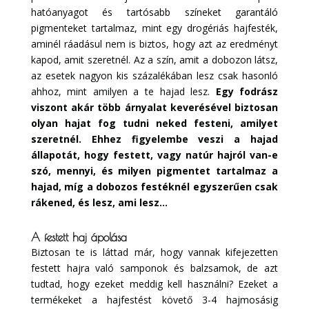
hatóanyagot és tartósabb színeket garantáló
pigmenteket tartalmaz, mint egy drogériás hajfesték,
aminél ráadásul nem is biztos, hogy azt az eredményt
kapod, amit szeretnél. Az a szín, amit a dobozon látsz,
az esetek nagyon kis százalékában lesz csak hasonló
ahhoz, mint amilyen a te hajad lesz.
Egy fodrász
viszont akár több árnyalat keverésével biztosan
olyan hajat fog tudni neked festeni, amilyet
szeretnél. Ehhez figyelembe veszi a hajad
állapotát, hogy festett, vagy natúr hajról van-e
szó, mennyi, és milyen pigmentet tartalmaz a
hajad, míg a dobozos festéknél egyszerűen csak
rákened, és lesz, ami lesz…
A festett haj ápolása
Biztosan te is láttad már, hogy vannak kifejezetten
festett hajra való samponok és balzsamok, de azt
tudtad, hogy ezeket meddig kell használni? Ezeket a
termékeket a hajfestést követő 3-4 hajmosásig