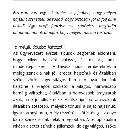
Biztosan van egy elképzelés a fejedben, hogy milyen
hajszínt szeretnél, de tudod, hogy biztosan jól is fog állni
neked? Egy profi fodrász ezt ránézésre megtudja
állapítani annak alapján, hogy milyen típusba tartozol.
Te melyik típusba tartozol?
Az úgynevezett évszak típusok segítenek eldönteni,
hogy milyen hajszínt válassz, és mi az, amit
mindenképp kerülj. A tavasz típusú embereknek a
meleg színek állnak jól, eredeti hajszínük és általában
szőke, vörös vagy világos barna. A nyár típusúak
hajszíne a világos szőkétől a világos, hamvasabb
barnáig változhat, általában a hamvasabb árnyalatok
azok, amik jól állnak nekik. Az ősz típusba tartozóknak
általában sötétebb, mélyebb tónusú a saját hajszínük,
így az aranybarna, mély rézvörös, sötét és gesztenye
barna színek állnak nekik a legjobban. A tél típusúakra
inkább a sötét színek a jellemzők, de egy világos, szőke