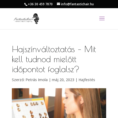
+36 30 459 7870
info@fantastichair.hu
Hajszínváltoztatás – Mit
kell tudnod mielőtt
időpontot foglalsz?
Szerző:
Petrás Imola
|
máj 20, 2023
|
Hajfestés