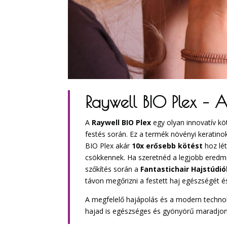
Raywell BIO Plex – A
A
Raywell BIO Plex
egy olyan innovatív kö
festés során. Ez a termék növényi keratino
BIO Plex akár
10x erősebb kötést
hoz lét
csökkennek. Ha szeretnéd a legjobb eredmén
szőkítés során a
Fantastichair Hajstúdi
távon megőrizni a festett haj egészségét é
A megfelelő hajápolás és a modern technoló
hajad is egészséges és gyönyörű maradjon