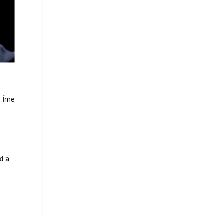
. Íme
d a