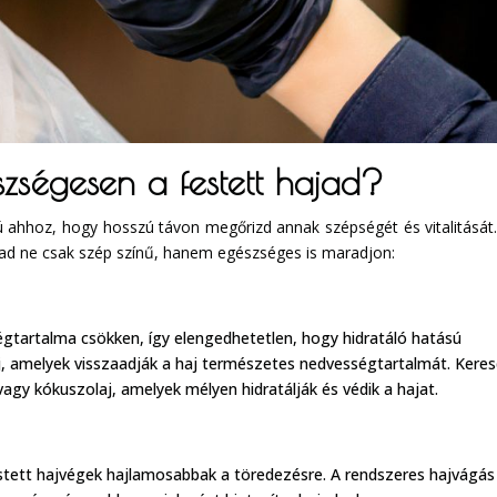
zségesen a festett hajad?
ú ahhoz, hogy hosszú távon megőrizd annak szépségét és vitalitását
jad ne csak szép színű, hanem egészséges is maradjon:
égtartalma csökken, így elengedhetetlen, hogy hidratáló hatású
, amelyek visszaadják a haj természetes nedvességtartalmát. Keres
vagy kókuszolaj, amelyek mélyen hidratálják és védik a hajat.
estett hajvégek hajlamosabbak a töredezésre. A rendszeres hajvágás