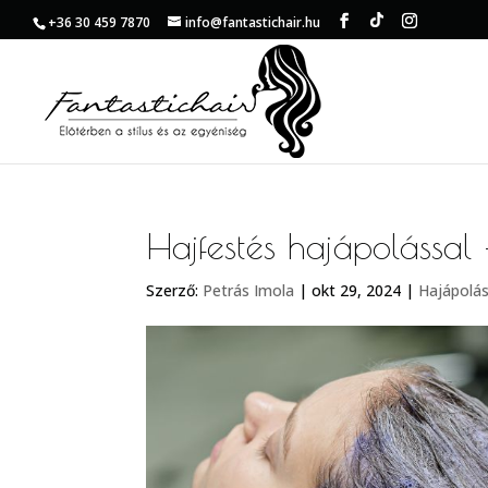
+36 30 459 7870
info@fantastichair.hu
Hajfestés hajápolással 
Szerző:
Petrás Imola
|
okt 29, 2024
|
Hajápolá