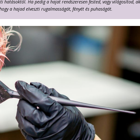
ti hatásoktól. Ha pedig a hajat rendszeresen fested, vagy világosítod, a
ogy a hajad elveszti rugalmasságát, fényét és puhaságát.