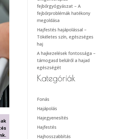
fejbőrgyógyászat – A
fejbőrproblémák hatékony
megoldása
Hajfestés hajápolással –
Tökéletes szín, egészséges
haj
A hajkezelések fontossága –
támogasd belülről a hajad
egészségét
Kategóriák
Fonás
Hajápolás
Hajegyenesítés
sak
Hajfestés
tés
nk.
Hajhosszabbítás