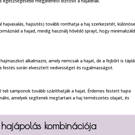
és egészségesebb megjelenést biztosít a hajadnak.
l hajvasalás, hajsütés) tovább ronthatja a haj szerkezetét, különöse
 formáznád a hajad, mindig használj hővédő sprayt, hogy minimalizáld
ajmaszkot alkalmazni, amely nemcsak a hajat, de a fejbőrt is táplál
 a festés során elvesztett nedvességet és rugalmasságot.
l teli samponok tovább száríthatják a hajat. Érdemes festett hajra
nálni, amelyek segítenek megtartani a haj természetes olajait, és
 hajápolás kombinációja