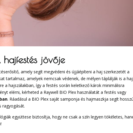
 hajfestés jövője
téserősítő, amely segít megvédeni és újjáépíteni a haj szerkezetét a
kat tartalmaz, amelyek nemcsak védenek, de mélyen táplálják is a haj
re a hajszálakban, így a festés során keletkező károk minimálisra
yt elérni, kérheted a Raywell BIO Plex használatát a festés vagy
óban
. Ráadásul a BIO Plex saját samponja és hajmaszkja segít hossz
s ragyogását.
giák együttese biztosítja, hogy ne csak a szín legyen tökéletes, ha
!