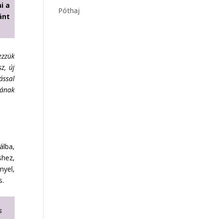
i a
Póthaj
ánt
ezzük
z, új
ással
tának
álba,
shez,
nyel,
s.
s