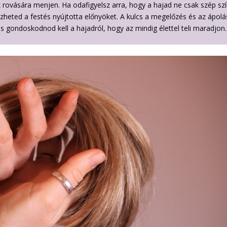
 rovására menjen. Ha odafigyelsz arra, hogy a hajad ne csak szép sz
heted a festés nyújtotta előnyöket. A kulcs a megelőzés és az ápolá
 is gondoskodnod kell a hajadról, hogy az mindig élettel teli maradjon.