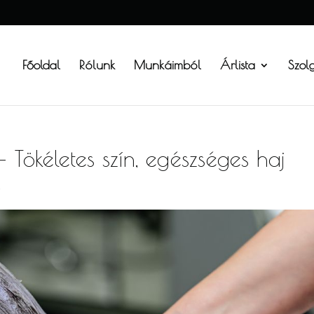
Főoldal
Rólunk
Munkáimból
Árlista
Szol
– Tökéletes szín, egészséges haj
s