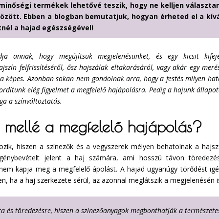
inőségi termékek lehetővé teszik, hogy ne kelljen választan
között. Ebben a blogban bemutatjuk, hogyan érheted el a kív
nél a hajad egészségével!
ja annak, hogy megújítsuk megjelenésünket, és egy kicsit kifej
szín felfrissítéséről, ősz hajszálak eltakarásáról, vagy akár egy merés
kra képes. Azonban sokan nem gondolnak arra, hogy a festés milyen hat
fordítunk elég figyelmet a megfelelő hajápolásra. Pedig a hajunk állapo
a a színváltoztatás.
és mellé a megfelelő hajápolás?
ozik, hiszen a színezők és a vegyszerek mélyen behatolnak a hajsz
igénybevételt jelent a haj számára, ami hosszú távon töredezé
nem kapja meg a megfelelő ápolást. A hajad ugyanúgy törődést igé
n, ha a haj szerkezete sérül, az azonnal meglátszik a megjelenésén i
ra és töredezésre, hiszen a színezőanyagok megbonthatják a természete