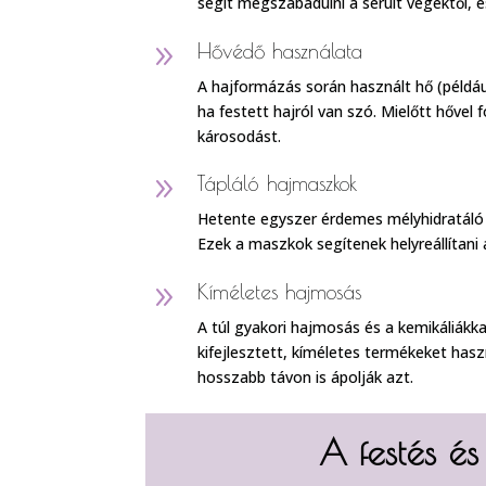
segít megszabadulni a sérült végektől, 
9
Hővédő használata
A hajformázás során használt hő (példáu
ha festett hajról van szó. Mielőtt hővel
károsodást.
9
Tápláló hajmaszkok
Hetente egyszer érdemes mélyhidratáló h
Ezek a maszkok segítenek helyreállítani
9
Kíméletes hajmosás
A túl gyakori hajmosás és a kemikáliákka
kifejlesztett, kíméletes termékeket hasz
hosszabb távon is ápolják azt.
A festés és