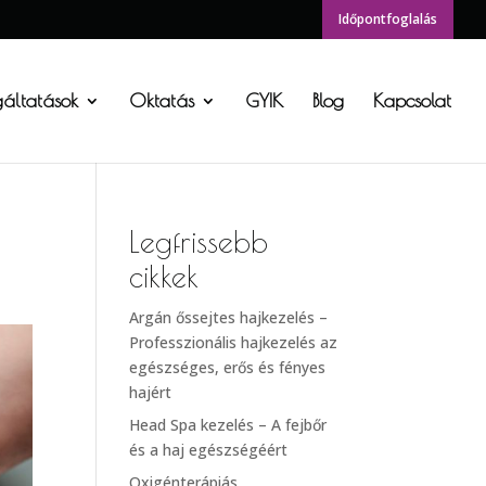
Időpontfoglalás
gáltatások
Oktatás
GYIK
Blog
Kapcsolat
Legfrissebb
cikkek
Argán őssejtes hajkezelés –
Professzionális hajkezelés az
egészséges, erős és fényes
hajért
Head Spa kezelés – A fejbőr
és a haj egészségéért
Oxigénterápiás