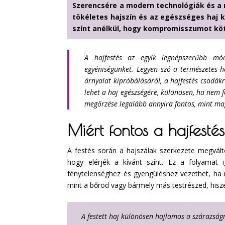
Szerencsére a modern technológiák és a m
tökéletes hajszín és az egészséges haj 
színt anélkül, hogy kompromisszumot köt
A hajfestés az egyik legnépszerűbb mód
egyéniségünket. Legyen szó a természetes haj
árnyalat kipróbálásáról, a hajfestés csodá
lehet a haj egészségére, különösen, ha nem 
megőrzése legalább annyira fontos, mint mag
Miért fontos a hajfest
A festés során a hajszálak szerkezete megvált
hogy elérjék a kívánt színt. Ez a folyamat 
fénytelenséghez és gyengüléshez vezethet, ha 
mint a bőröd vagy bármely más testrészed, hisze
A festett haj különösen hajlamos a szárazság