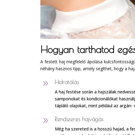
Hogyan tarthatod egés
A festett haj megfelelő ápolása kulcsfontosság
néhány hasznos tipp, amely segíthet, hogy a ha
9
Hidratálás
A haj festése során a hajszálak nedvess
samponokat és kondicionálókat használj
tápláló olajokat, mint például az argán- 
9
Rendszeres hajvágás
Még ha szereted is a hosszú hajad, a f