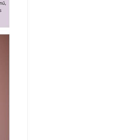
ínű,
s