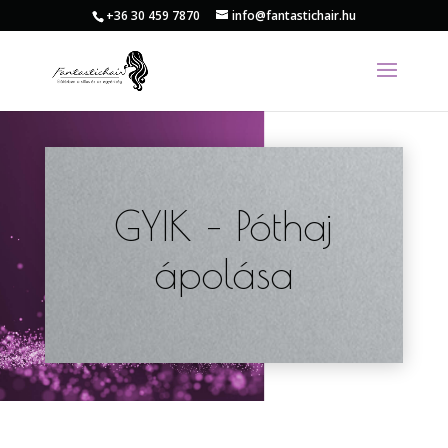
+36 30 459 7870
info@fantastichair.hu
GYIK – Póthaj
ápolása