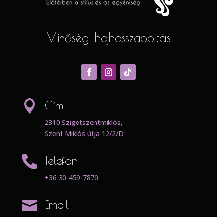
Minőségi hajhosszabbítás

Cím
2310 Szigetszentmiklós,
Szent Miklós útja 12/2/D

Telefon
+36 30-459-7870

Email