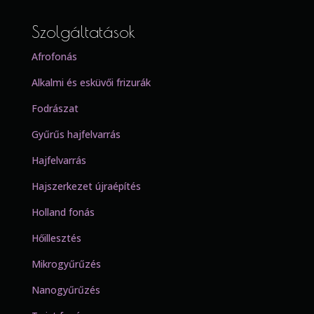
Szolgáltatások
Afrofonás
Alkalmi és esküvői frizurák
Fodrászat
Gyűrűs hajfelvarrás
Hajfelvarrás
Hajszerkezet újraépítés
Holland fonás
Hőillesztés
Mikrogyűrűzés
Nanogyűrűzés