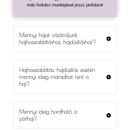
más fodrász munkájával jössz javításra!
Mennyi hajat vásároljunk
hajhosszabbításhoz, hajdúsításhoz?
Hajhosszabbítás, hajdúsítás esetén
mennyi ideig maradhat fent a
haj?
Mennyi ideig hordható a
póthaj?