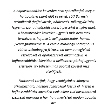
A hajhosszabbítást követően nem spórolhatjuk meg a
hajápolásra szánt időt és pénzt, sőt! Bármely
technikáról (hajfelvarrás, hőillesztés, mikrogyűrűzés)
legyen is szó, a hajápolás hosszú perceket is igényelhet.
A beavatkozást követően ugyanis már nem csak
természetes hajunkról kell gondoskodni, hanem
„vendéghajunkról” is. A kiváló minőségű póthajból is
válhat szénaboglya frizura, ha nem a megfelelő
eszközöket és ápolószereket alkalmazzuk. A
hajhosszabbítást követően a beillesztett póthaj ugyanis
élettelen, így teljesen más ápolást követel meg
viselőjétől.
Fontosnak tartjuk, hogy vendégeinket könnyen
alkalmazható, hasznos fogásokkal lássuk el, hiszen a
hajhosszabbítást követően csak akkor tud hosszantartó
szépségű maradni a haj, ha a megfelelő módon ápolják
azt.