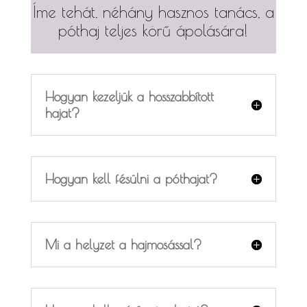
Íme tehát, néhány hasznos tanács, a
póthaj teljes körű ápolására!
Hogyan kezeljük a hosszabbított
hajat?
Hogyan kell fésülni a póthajat?
Mi a helyzet a hajmosással?