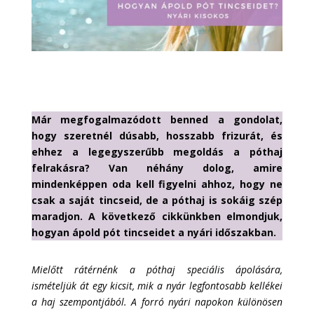
Már megfogalmazódott benned a gondolat,
hogy szeretnél dúsabb, hosszabb frizurát, és
ehhez a legegyszerűbb megoldás a póthaj
felrakásra? Van néhány dolog, amire
mindenképpen oda kell figyelni ahhoz, hogy ne
csak a saját tincseid, de a póthaj is sokáig szép
maradjon. A következő cikkünkben elmondjuk,
hogyan ápold pót tincseidet a nyári időszakban.
Mielőtt rátérnénk a póthaj speciális ápolására,
ismételjük át egy kicsit, mik a nyár legfontosabb kellékei
a haj szempontjából. A forró nyári napokon különösen