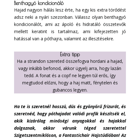
Benthagyó kondicionáló
Hajad nagyon hálás lesz érte, ha egy kis extra törődést
adsz neki a nyári szezonban. Válassz olyan benthagyó
kondicionálót, ami az ápoló és hidratáló összetevők
mellett keratint is tartalmaz, ami kifejezetten jó
hatással van a póthajra, valamint az illesztésekre.
Extra tipp
Ha a strandon szereted összefogva hordani a hajad,
vagy inkább befonod, akkor ügyelj arra, hogy lazán
tedd. A fonat és a copf ne legyen túl erős, így
megtudod előzni, hogy a haj matt, fénytelen és
gubancos legyen.
Ha te is szeretnél hosszú, dús és gyönyörű frizurát, és
szeretnéd, hogy póthajadat valódi profik készítsék el,
akik kizárólag minőségi anyagokkal és hajakkal
dolgoznak, akkor várunk téged szeretettel
Szigetszentmiklóson, a Fantastichair Hajstúdióban! Az