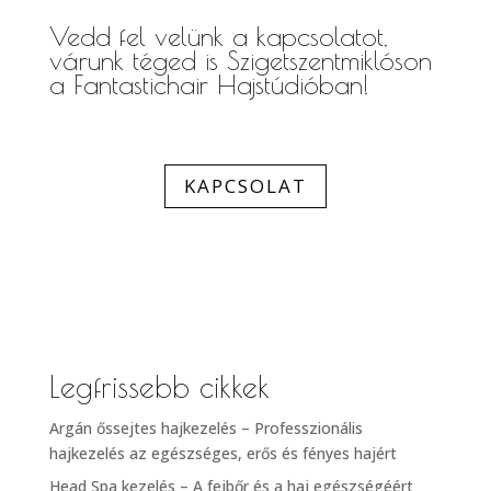
Vedd fel velünk a kapcsolatot,
várunk téged is Szigetszentmiklóson
a Fantastichair Hajstúdióban!
KAPCSOLAT
Legfrissebb cikkek
Argán őssejtes hajkezelés – Professzionális
hajkezelés az egészséges, erős és fényes hajért
Head Spa kezelés – A fejbőr és a haj egészségéért