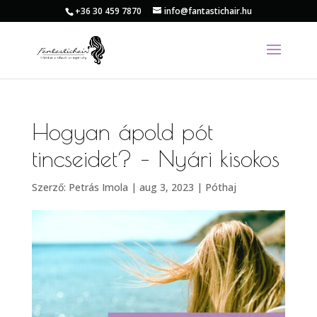
+36 30 459 7870
info@fantastichair.hu
Hogyan ápold pót
tincseidet? – Nyári kisokos
Szerző:
Petrás Imola
|
aug 3, 2023
|
Póthaj