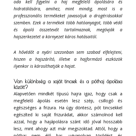
oda kell figyelni a haj megfelelő ápolására és
hidratálására, amihez, mint mindig, most is a
professzionális termékeket javasoljuk a drogériásokkal
szemben. Ezek a termékek több hatóanyagot, több védő
és ápoló összetevőt tartalmaznak, megóvják a
hajszerkezetet a környezet káros hatásaitól.
A hővédőt a nyári szezonban sem szabad elfelejteni,
hiszen a hajszárító, illetve a hajformázó eszközök
ilyenkor is károsíthatják a hajat.
Van különbség a saját tincsek és a póthaj ápolása
között?
Alapvetően mindkét típusú hajra igaz, hogy csak a
megfelelő ápolás esetén lesz szép, csillogó és
egészséges a frizura. Ha úgy döntesz, pót tincsekkel
egészíted ki saját frizurádat, akkor számolnod kell
azzal, hogy a hajápolásra szánt idő jóval hosszabb
lesz, mint ahogy azt már megszoktad. Attól, hogy a
póthaj nem élő haj, ugyanolyan törődést és