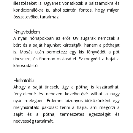
illesztéseket is. Ugyanez vonatkozik a balzsamokra és
kondicionálókra is, ahol szintén fontos, hogy milyen
összetevőket tartalmaz.
Fényvédelem
A nyári hónapokban az erős UV sugarak nemcsak a
bőrt és a saját hajunkat károsítják, hanem a póthajat
is. Mosás után permetezz egy kis fényvédőt a pót
tincsekre, és finoman oszlasd el. Ez megvédi a hajat a
károsodástól.
Hidratálás
Ahogy a saját tincsek, úgy a póthaj is kiszáradhat,
fénytelenné és nehezen kezelhetővé válhat a nagy
nyári melegben. Érdemes bizonyos időközönként egy
mélyhidratáló pakolást tenni a hajra, ami megőrzi a
saját és a póthaj természetes egészségét és
nedvesség tartalmát.