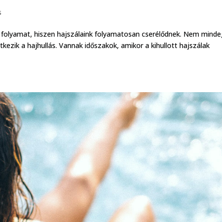
s
 folyamat, hiszen hajszálaink folyamatosan cserélődnek. Nem mind
kezik a hajhullás. Vannak időszakok, amikor a kihullott hajszálak