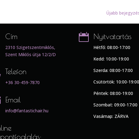
Újabb bejegyzé

Cím

Nyitvatartás
2310 Szigetszentmiklós,
Hétfő: 08:00-17:00
Szent Miklós útja 12/2/D
Kedd: 10:00-19:00

Telefon
Szerda: 08:00-17:00
Csütörtök: 10:00-19:0
+36 30-459-7870
Péntek: 08:00-19:00

Email
Szombat: 09:00-17:00
info@fantastichair.hu
Vasárnap: ZÁRVA
line
őpontfoglalás: