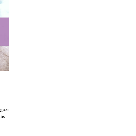
Igazi
zás