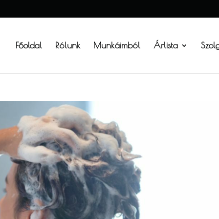
Főoldal
Rólunk
Munkáimból
Árlista
Szol