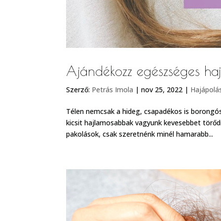
Ajándékozz egészséges ha
Szerző:
Petrás Imola
|
nov 25, 2022
|
Hajápolá
Télen nemcsak a hideg, csapadékos is borongós
kicsit hajlamosabbak vagyunk kevesebbet törődn
pakolások, csak szeretnénk minél hamarabb...