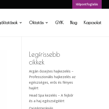
Időpontfoglalás
gáltatások
Oktatás
GYIK
Blog
Kapcsolat
Legfrissebb
cikkek
Argán őssejtes hajkezelés –
Professzionális hajkezelés az
egészséges, erős és fényes
hajért
Head Spa kezelés – A fejbőr
és a haj egészségéért
Oxigénterápiás