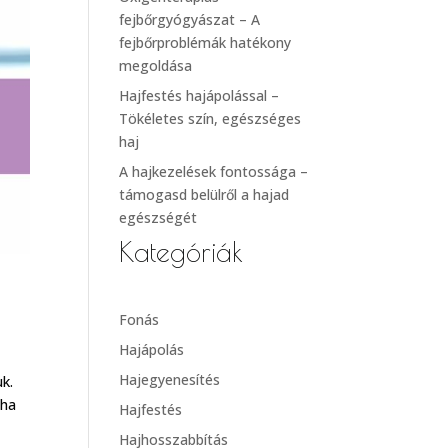
fejbőrgyógyászat – A
fejbőrproblémák hatékony
megoldása
Hajfestés hajápolással –
Tökéletes szín, egészséges
haj
A hajkezelések fontossága –
támogasd belülről a hajad
egészségét
Kategóriák
Fonás
Hajápolás
Hajegyenesítés
k.
 ha
Hajfestés
Hajhosszabbítás