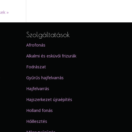
sek »
Szolgáltatások
Afrofonás
Alkalmi és esküvői frizurák
Fodrászat
0
Gyűrűs hajfelvarrás
Hajfelvarrás
Hajszerkezet újraépítés
Holland fonás
Hőillesztés