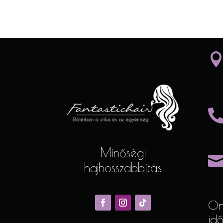
Minőségi
hajhosszabbítás
On
id